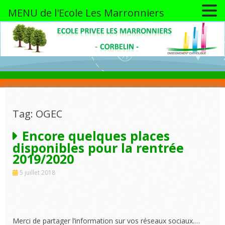
MENU de l'Ecole Les Marronniers
Skip
to
content
Tag: OGEC
Encore quelques places
disponibles pour la rentrée
2019/2020
5 juillet 2018
Merci de partager l’information sur vos réseaux sociaux.…