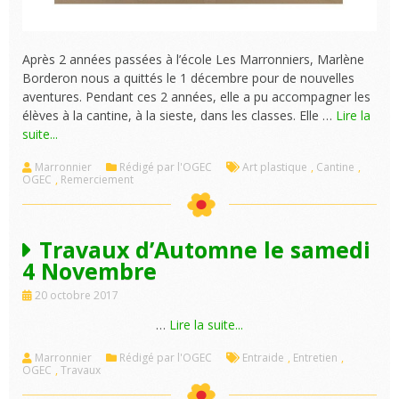
Après 2 années passées à l’école Les Marronniers, Marlène
Borderon nous a quittés le 1 décembre pour de nouvelles
aventures. Pendant ces 2 années, elle a pu accompagner les
élèves à la cantine, à la sieste, dans les classes. Elle …
Lire la
suite...
Marronnier
Rédigé par l'OGEC
Art plastique
,
Cantine
,
OGEC
,
Remerciement
Travaux d’Automne le samedi
4 Novembre
20 octobre 2017
…
Lire la suite...
Marronnier
Rédigé par l'OGEC
Entraide
,
Entretien
,
OGEC
,
Travaux