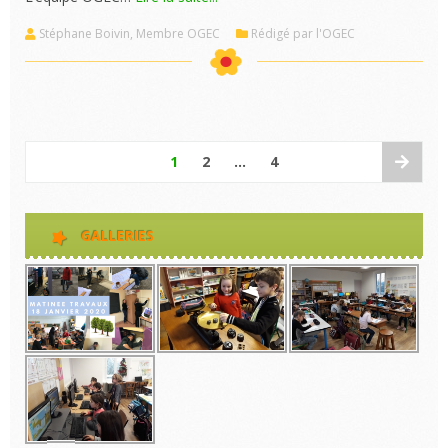
Stéphane Boivin, Membre OGEC
Rédigé par l'OGEC
1
2
…
4
GALLERIES