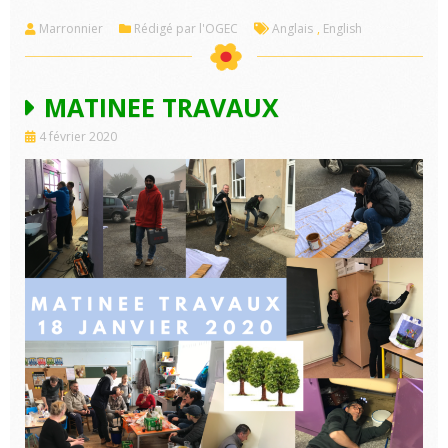
Marronnier
Rédigé par l'OGEC
Anglais
,
English
MATINEE TRAVAUX
4 février 2020